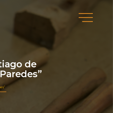
tiago de
 Paredes”
es”