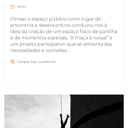
16:30
Pensar o espaço público como lugar de
encontros e desencontros conduziu-nos à
ideia da criação de um espaço físico de partilha
e de momentos especiais. “A Praça é nossa!” é
um projeto participativo que se alimenta das
necessidades e vontades...
Parque José Guilherme