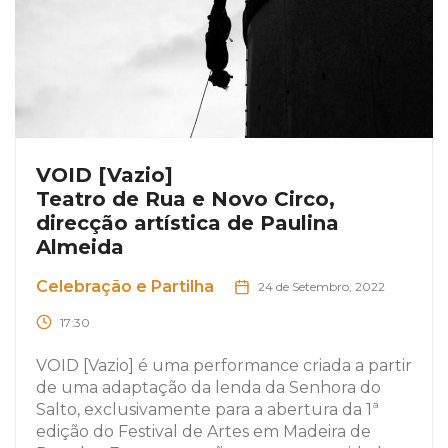
VOID [Vazio]
Teatro de Rua e Novo Circo,
direcção artística de Paulina
Almeida
Celebração e Partilha
24 de Setembro, 2022
17:30
VOID [Vazio] é uma performance criada a partir
de uma adaptação da lenda da Senhora do
Salto, exclusivamente para a abertura da 1ª
edição do Festival de Artes em Madeira de