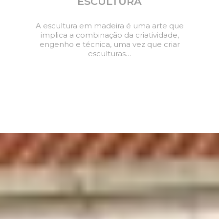
TALHA
A Talha é a técnica de esculpir a madeira,
que pode posteriormente ser revestida por
uma película de ouro, dando origem à talha
dourada…