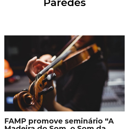
Paredes
 “A
FAMP vai ter seminário 
a
Madeira do Som, o Som 