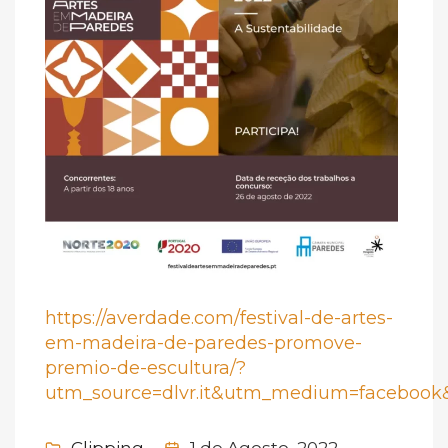
https://averdade.com/festival-de-artes-
em-madeira-de-paredes-promove-
premio-de-escultura/?
utm_source=dlvr.it&utm_medium=faceboo