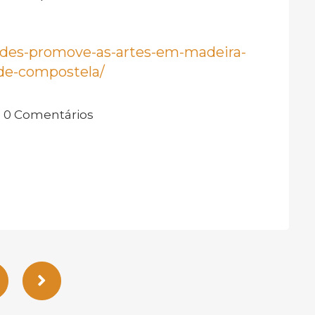
edes-promove-as-artes-em-madeira-
-de-compostela/
0 Comentários