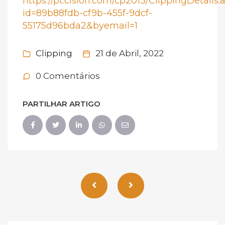
https://pt.cision.com/cp2013/ClippingDetails.
id=89b88fdb-cf9b-455f-9dcf-
55175d96bda2&byemail=1
Clipping
21 de Abril, 2022
0 Comentários
PARTILHAR ARTIGO